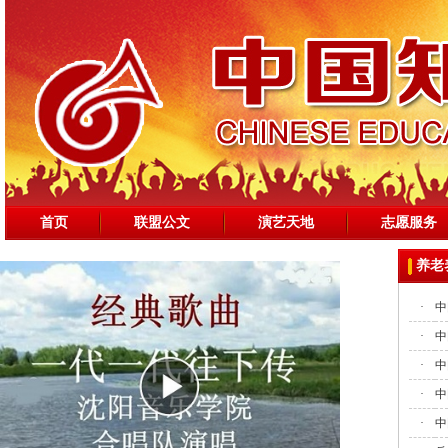
首页
联盟公文
演艺天地
志愿服务
养老
·
中
·
中
·
中
·
中
·
中