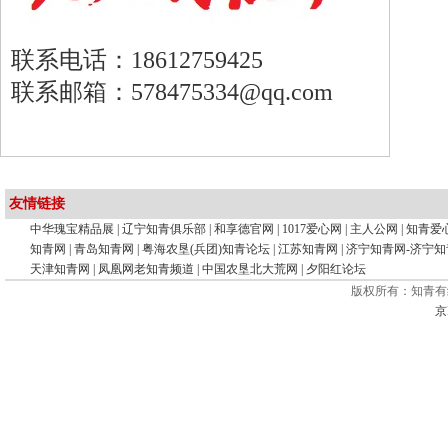
联系电话：18612759425
联系邮箱：578475334@qq.com
友情链接
中华瑰宝精品展
|
辽宁知青俱乐部
|
和享德官网
|
1017爱心网
|
主人公网
|
知青爱
知青网
|
青岛知青网
|
粤海农垦(兵团)知青论坛
|
江苏知青网
|
济宁知青网-济宁
天津知青网
|
凤凰网老知青频道
|
中国农垦北大荒网
|
夕阳红论坛
版权所有：知青有
京I