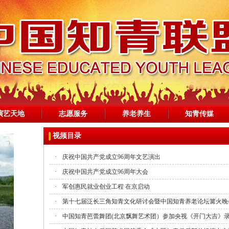
演艺天地
志愿服务
养老养生
知青传媒
视频目录
·
庆祝中国共产党成立96周年文艺演出
·
庆祝中国共产党成立96周年大会
·
军创惠民就业创业工程 在京启动
·
第十七届泛长三角知青文化研讨会暨中国知青养老论坛篝火晚
·
中国知青芭蕾舞团(北京飘舞艺术团）参加央视《开门大吉》