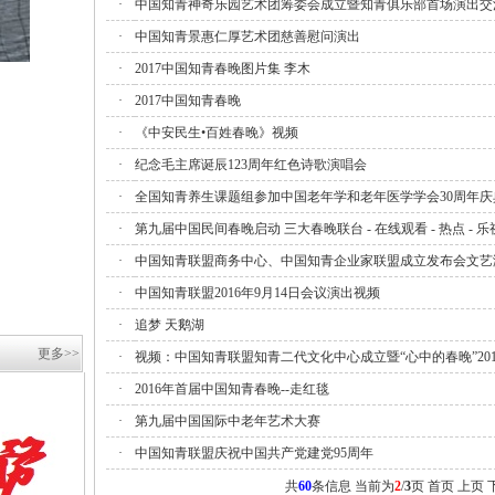
·
中国知青神奇乐园艺术团筹委会成立暨知青俱乐部首场演出交
·
中国知青景惠仁厚艺术团慈善慰问演出
·
2017中国知青春晚图片集 李木
·
2017中国知青春晚
·
《中安民生•百姓春晚》视频
·
纪念毛主席诞辰123周年红色诗歌演唱会
·
全国知青养生课题组参加中国老年学和老年医学学会30周年庆
·
第九届中国民间春晚启动 三大春晚联台 - 在线观看 - 热点 - 
·
中国知青联盟商务中心、中国知青企业家联盟成立发布会文艺
·
中国知青联盟2016年9月14日会议演出视频
·
追梦 天鹅湖
更多>>
·
视频：中国知青联盟知青二代文化中心成立暨“心中的春晚”20
·
2016年首届中国知青春晚--走红毯
·
第九届中国国际中老年艺术大赛
·
中国知青联盟庆祝中国共产党建党95周年
共
60
条信息 当前为
2
/
3
页
首页
上页